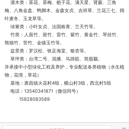
灌木类：茶花、茶梅、栀子花、满天星、肾蕨、三角
梅、八角金盘、鸭脚木、金森女贞、吉祥草、兰花三七、阔
叶麦冬、玉龙草等。
绿篱类：小叶女贞、法国栋青、兰天竹等。
竹类：人面竹、斑竹、雷竹、紫竹、黄金竹、琴丝竹、
熊猫竹、苦竹、金镶玉竹等。
盆景类：罗汉松、铁足海棠、银杏等。
草坪类：台湾二号、混播、马蹄筋、简股颖。
并承接中小型绿化工程及养护，专业配送各类植物（水生植
物，花境，草花）
基地：唐昌镇火花村4组，横山村3组，西北村5组
电话：13540341871（微信同号）
15828083589